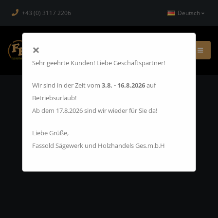
+43 (0) 3117 2206
Deutsch
×
Sehr geehrte Kunden! Liebe Geschäftspartner!
Wir sind in der Zeit vom
3.8. - 16.8.2026
auf
Betriebsurlaub!
Ab dem 17.8.2026 sind wir wieder für Sie da!
Liebe Grüße,
Fassold Sägewerk und Holzhandels Ges.m.b.H