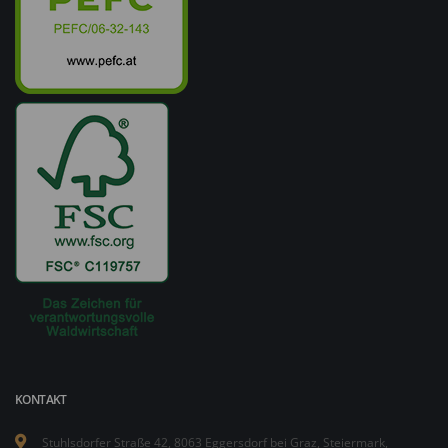
KONTAKT
Stuhlsdorfer Straße 42, 8063 Eggersdorf bei Graz, Steiermark,